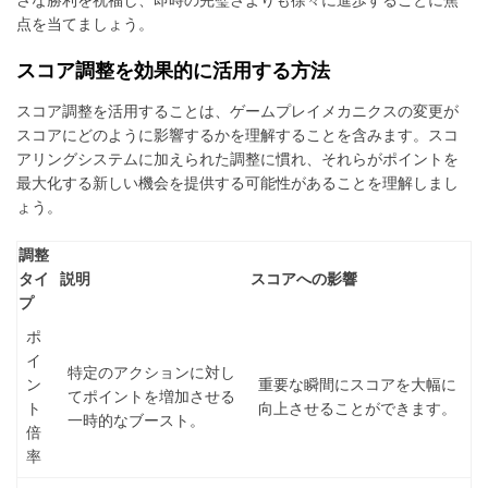
点を当てましょう。
スコア調整を効果的に活用する方法
スコア調整を活用することは、ゲームプレイメカニクスの変更が
スコアにどのように影響するかを理解することを含みます。スコ
アリングシステムに加えられた調整に慣れ、それらがポイントを
最大化する新しい機会を提供する可能性があることを理解しまし
ょう。
調整
タイ
説明
スコアへの影響
プ
ポ
イ
特定のアクションに対し
ン
重要な瞬間にスコアを大幅に
てポイントを増加させる
ト
向上させることができます。
一時的なブースト。
倍
率