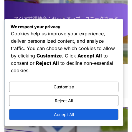
We respect your privacy
Cookies help us improve your experience,
deliver personalized content, and analyze
traffic. You can choose which cookies to allow
by clicking
Customize
. Click
Accept All
to
consent or
Reject All
to decline non-essential
cookies.
アジア拡張統合：セットアップ、ユニークカー
ド、ゲームプレイの変更
Customize
MAR 11, 2026
Reject All
Accept All