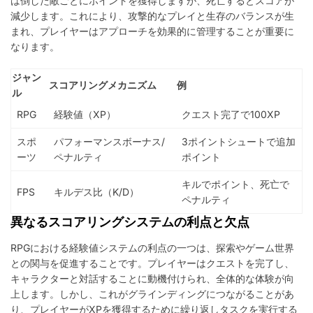
は倒した敵ごとにポイントを獲得しますが、死亡するとスコアが
減少します。これにより、攻撃的なプレイと生存のバランスが生
まれ、プレイヤーはアプローチを効果的に管理することが重要に
なります。
ジャン
スコアリングメカニズム
例
ル
RPG
経験値（XP）
クエスト完了で100XP
スポ
パフォーマンスボーナス/
3ポイントシュートで追加
ーツ
ペナルティ
ポイント
キルでポイント、死亡で
FPS
キルデス比（K/D）
ペナルティ
異なるスコアリングシステムの利点と欠点
RPGにおける経験値システムの利点の一つは、探索やゲーム世界
との関与を促進することです。プレイヤーはクエストを完了し、
キャラクターと対話することに動機付けられ、全体的な体験が向
上します。しかし、これがグラインディングにつながることがあ
り、プレイヤーがXPを獲得するために繰り返しタスクを実行する