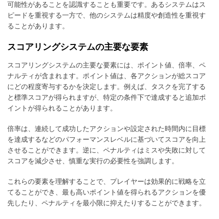
可能性があることを認識することも重要です。あるシステムはス
ピードを重視する一方で、他のシステムは精度や創造性を重視す
ることがあります。
スコアリングシステムの主要な要素
スコアリングシステムの主要な要素には、ポイント値、倍率、ペ
ナルティが含まれます。ポイント値は、各アクションが総スコア
にどの程度寄与するかを決定します。例えば、タスクを完了する
と標準スコアが得られますが、特定の条件下で達成すると追加ポ
イントが得られることがあります。
倍率は、連続して成功したアクションや設定された時間内に目標
を達成するなどのパフォーマンスレベルに基づいてスコアを向上
させることができます。逆に、ペナルティはミスや失敗に対して
スコアを減少させ、慎重な実行の必要性を強調します。
これらの要素を理解することで、プレイヤーは効果的に戦略を立
てることができ、最も高いポイント値を得られるアクションを優
先したり、ペナルティを最小限に抑えたりすることができます。