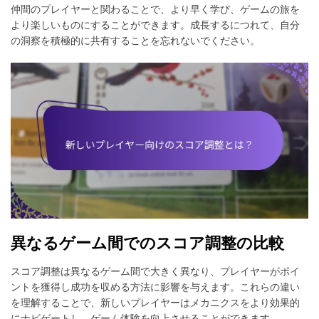
仲間のプレイヤーと関わることで、より早く学び、ゲームの旅を
より楽しいものにすることができます。成長するにつれて、自分
の洞察を積極的に共有することを忘れないでください。
異なるゲーム間でのスコア調整の比較
スコア調整は異なるゲーム間で大きく異なり、プレイヤーがポイ
ントを獲得し成功を収める方法に影響を与えます。これらの違い
を理解することで、新しいプレイヤーはメカニクスをより効果的
にナビゲートし、ゲーム体験を向上させることができます。