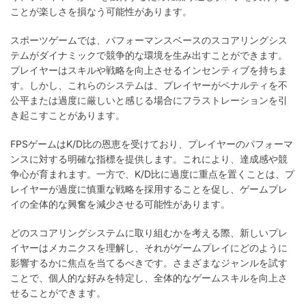
ことが楽しさを損なう可能性があります。
スポーツゲームでは、パフォーマンスベースのスコアリングシス
テムがダイナミックで競争的な環境を生み出すことができます。
プレイヤーはスキルや戦略を向上させるインセンティブを持ちま
す。しかし、これらのシステムは、プレイヤーがペナルティを不
公平または過度に厳しいと感じる場合にフラストレーションを引
き起こすことがあります。
FPSゲームはK/D比の恩恵を受けており、プレイヤーのパフォーマ
ンスに対する明確な指標を提供します。これにより、達成感や競
争心が育まれます。一方で、K/D比に過度に重点を置くことは、プ
レイヤーが過度に慎重な戦略を採用することを促し、ゲームプレ
イの全体的な興奮を減少させる可能性があります。
どのスコアリングシステムに取り組むかを考える際、新しいプレ
イヤーはメカニクスを理解し、それがゲームプレイにどのように
影響するかに焦点を当てるべきです。さまざまなジャンルを試す
ことで、個人的な好みを特定し、全体的なゲームスキルを向上さ
せることができます。