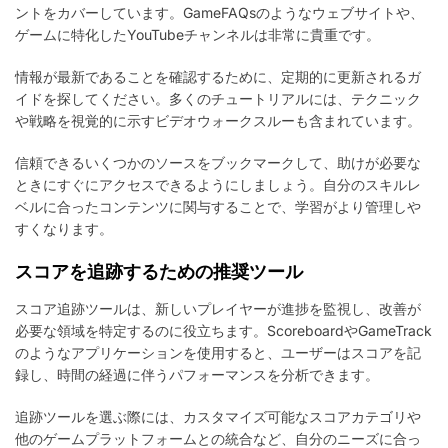
ントをカバーしています。GameFAQsのようなウェブサイトや、
ゲームに特化したYouTubeチャンネルは非常に貴重です。
情報が最新であることを確認するために、定期的に更新されるガ
イドを探してください。多くのチュートリアルには、テクニック
や戦略を視覚的に示すビデオウォークスルーも含まれています。
信頼できるいくつかのソースをブックマークして、助けが必要な
ときにすぐにアクセスできるようにしましょう。自分のスキルレ
ベルに合ったコンテンツに関与することで、学習がより管理しや
すくなります。
スコアを追跡するための推奨ツール
スコア追跡ツールは、新しいプレイヤーが進捗を監視し、改善が
必要な領域を特定するのに役立ちます。ScoreboardやGameTrack
のようなアプリケーションを使用すると、ユーザーはスコアを記
録し、時間の経過に伴うパフォーマンスを分析できます。
追跡ツールを選ぶ際には、カスタマイズ可能なスコアカテゴリや
他のゲームプラットフォームとの統合など、自分のニーズに合っ