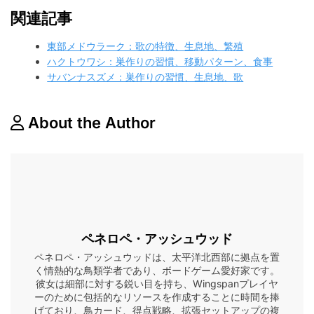
関連記事
東部メドウラーク：歌の特徴、生息地、繁殖
ハクトウワシ：巣作りの習慣、移動パターン、食事
サバンナスズメ：巣作りの習慣、生息地、歌
About the Author
ペネロペ・アッシュウッド
ペネロペ・アッシュウッドは、太平洋北西部に拠点を置
く情熱的な鳥類学者であり、ボードゲーム愛好家です。
彼女は細部に対する鋭い目を持ち、Wingspanプレイヤ
ーのために包括的なリソースを作成することに時間を捧
げており、鳥カード、得点戦略、拡張セットアップの複