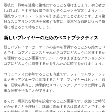
最後に、戦略を過度に複雑にすることを避けましょう。初心者は
しばしば、早すぎる段階で高度なテクニックを実装しようとし、
混乱やフラストレーションを引き起こすことがあります。より複
雑なスコアリング方法を探求する前に、基本的な戦略に従って快
適に感じるまで待ちましょう。
新しいプレイヤーのためのベストプラクティス
新しいプレイヤーは、ゲームの基本を習得することから始めるべ
きです。コアメカニクスとそれがスコアにどのように関連するか
を理解することが重要です。ルールやさまざまなアクションがス
コアにどのように影響するかを学ぶために時間をかけましょう。
コミュニティに参加することも有益です。フォーラムやソーシャ
ルメディアグループに参加することで、プレイヤーはヒント、戦
略、経験を共有し、効果的なスコアリングテクニックに関する貴
重な洞察を得ることができます。
さらに、現実的な期待を設定することが重要です。改善には時間
がかかることを理解し、課題に直面するのは普通のことです。小
さな勝利を祝福し、即時の完璧さよりも徐々に進歩することに焦