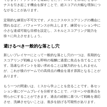
ナスを引き起こす機会を探すことで、総スコアの大幅な増加につ
ながることがあります。
定期的な練習が不可欠です。メカニクスやスコアリングの機会に
慣れるほど、パフォーマンスが向上します。練習セッション中に
小さな達成可能な目標を設定し、スキルとスコアリング能力を
徐々に向上させましょう。
避けるべき一般的な落とし穴
新しいプレイヤーにとって一般的な落とし穴の一つは、長期的な
スコアリング戦略よりも即時の報酬に過度に焦点を当てることで
す。迅速なポイントを追い求めることは魅力的かもしれません
が、これが後のゲームでの高得点の機会を逃す原因となることが
あります。
もう一つの間違いは、ミスから学ぶことを怠ることです。各セッ
ション後にゲームプレイを分析することで、パターンや改善点を
明らかにすることができます。過去の経験に基づいて戦略を適応
させ、洗練させないことは、進歩を妨げる可能性があります。