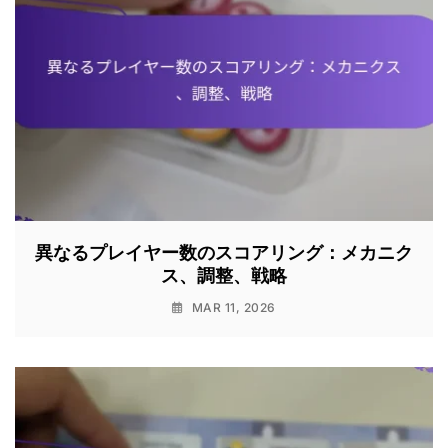
異なるプレイヤー数のスコアリング：メカニク
ス、調整、戦略
MAR 11, 2026