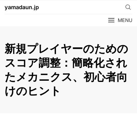
Skip
yamadaun.jp
to
content
MENU
新規プレイヤーのための
スコア調整：簡略化され
たメカニクス、初心者向
けのヒント