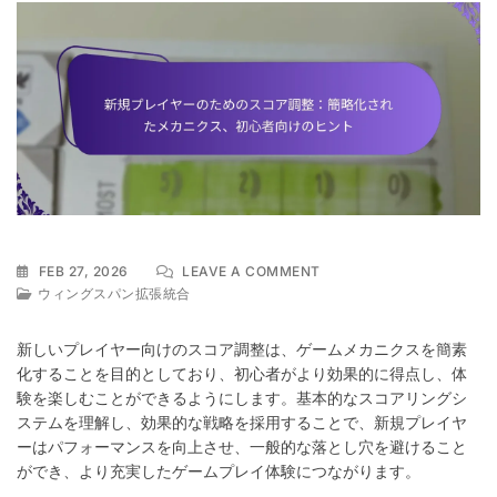
ON
FEB 27, 2026
LEAVE A COMMENT
新
ウィングスパン拡張統合
規
プ
新しいプレイヤー向けのスコア調整は、ゲームメカニクスを簡素
レ
化することを目的としており、初心者がより効果的に得点し、体
イ
験を楽しむことができるようにします。基本的なスコアリングシ
ヤ
ー
ステムを理解し、効果的な戦略を採用することで、新規プレイヤ
の
ーはパフォーマンスを向上させ、一般的な落とし穴を避けること
た
ができ、より充実したゲームプレイ体験につながります。
め