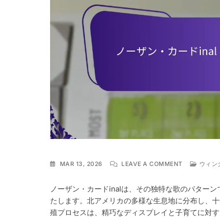
ON
MAR 13, 2026
LEAVE A COMMENT
ウィン
ノ
ー
ノーザン・カードinalは、その独特な歌のパター
ザ
たします。北アメリカの多様な生息地に分布し、十
ン・
カ
殖プロセスは、精巧なディスプレイと子育てに対す
ー