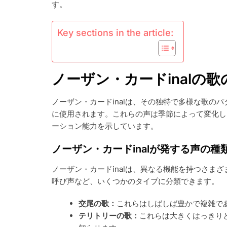
す。
ド
INAL：
歌
Key sections in the article:
の
パ
タ
ー
ノーザン・カードinalの
ン、
生
息
ノーザン・カードinalは、その独特で多様な歌の
地、
に使用されます。これらの声は季節によって変化し
繁
殖
ーション能力を示しています。
ノーザン・カードinalが発する声の種
ノーザン・カードinalは、異なる機能を持つさま
呼び声など、いくつかのタイプに分類できます。
交尾の歌：
これらはしばしば豊かで複雑で
テリトリーの歌：
これらは大きくはっきり