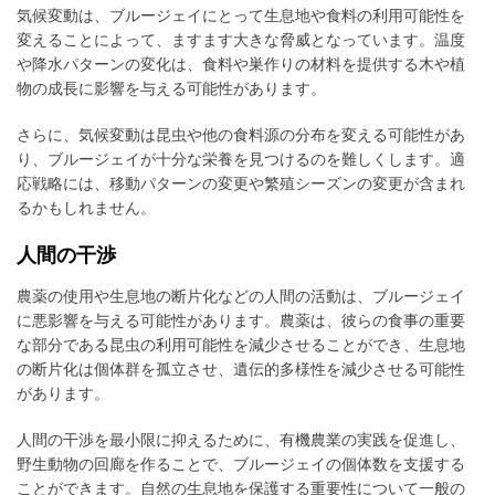
気候変動は、ブルージェイにとって生息地や食料の利用可能性を
変えることによって、ますます大きな脅威となっています。温度
や降水パターンの変化は、食料や巣作りの材料を提供する木や植
物の成長に影響を与える可能性があります。
さらに、気候変動は昆虫や他の食料源の分布を変える可能性があ
り、ブルージェイが十分な栄養を見つけるのを難しくします。適
応戦略には、移動パターンの変更や繁殖シーズンの変更が含まれ
るかもしれません。
人間の干渉
農薬の使用や生息地の断片化などの人間の活動は、ブルージェイ
に悪影響を与える可能性があります。農薬は、彼らの食事の重要
な部分である昆虫の利用可能性を減少させることができ、生息地
の断片化は個体群を孤立させ、遺伝的多様性を減少させる可能性
があります。
人間の干渉を最小限に抑えるために、有機農業の実践を促進し、
野生動物の回廊を作ることで、ブルージェイの個体数を支援する
ことができます。自然の生息地を保護する重要性について一般の