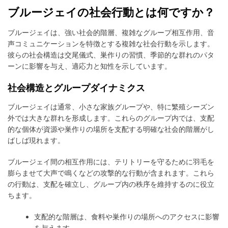
事
ブルージェイの社会行動とは何ですか？
ブルージェイは、強い社会的階層、複雑なグループ相互作用、音
声コミュニケーションを特徴とする複雑な社会行動を示します。
彼らの社会構造は交尾儀式、巣作りの習慣、季節的な群れのパタ
ーンに影響を与え、適応力と知性を示しています。
社会構造とグループダイナミクス
ブルージェイは通常、小さな家族グループや、特に繁殖シーズン
外では大きな群れを形成します。これらのグループ内では、支配
的な個体が資源や巣作りの場所を支配する明確な社会的階層がし
ばしば現れます。
ブルージェイ間の相互作用には、テリトリーを守るために羽毛を
膨らませて大声で鳴くなどの攻撃的な行動が含まれます。これら
の行動は、支配を確立し、グループ内の秩序を維持するのに役立
ちます。
支配的な階層は、食料や巣作りの場所へのアクセスに影響
を与えます。