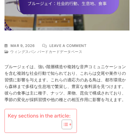
ON
MAR 9, 2026
LEAVE A COMMENT
ブ
ウィングスパン バードカードデータベース
ル
ー
ブルージェイは、強い階層構造や複雑な音声コミュニケーション
ジ
を含む複雑な社会行動で知られており、これらは交尾や巣作りの
ェ
習慣に影響を与えます。これらの適応力のある鳥は、都市環境か
イ：
社
ら森林まで多様な生息地で繁栄し、豊富な食料源を見つけます。
会
彼らの食事は主に種子、ナッツ、果物、昆虫で構成されており、
的
季節の変化が採餌習慣や他の種との相互作用に影響を与えます。
行
動、
生
Key sections in the article:
息
地、
食