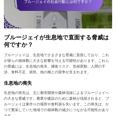
ブルージェイが生息地で直面する脅威は
何ですか？
ブルージェイは、生息地でさまざまな脅威に直面しており、これ
が彼らの個体数に大きな影響を与える可能性があります。これら
の脅威には、生息地の喪失、捕食リスク、気候変動、人間の干
渉、食料不足、病気、他の種との競争が含まれます。
生息地の喪失
生息地の喪失は、主に都市開発や森林伐採によるブルージェイへ
の大きな脅威です。農業や建設のために森林が伐採されると、ブ
ルージェイは巣作りの場所や食料源を失います。この喪失は、か
つて繁栄していた地域での個体数の減少につながる可能性があり
ます。