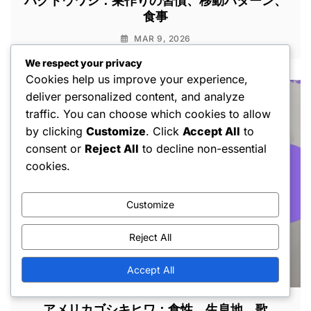
ハクトウワシ：巣作りの習慣、移動パターン、
食事
MAR 9, 2026
We respect your privacy
Cookies help us improve your experience,
deliver personalized content, and analyze
traffic. You can choose which cookies to allow
by clicking
Customize
. Click
Accept All
to
consent or
Reject All
to decline non-essential
cookies.
Customize
Reject All
Accept All
アメリカゴシキヒワ：食性、生息地、歌