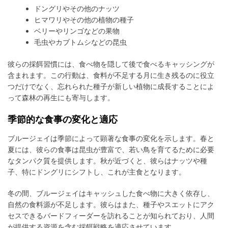
ドングリやその他のナッツ
ヒマワリやその他の植物の種子
ベリーやリンゴなどの果物
毛虫やカブトムシなどの昆虫
彼らの採餌習慣には、食べ物を隠して後で食べるキャッシングが
含まれます。この行動は、食料が不足する月に生き残るのに役立
つだけでなく、忘れられた種子が新しい植物に成長することによ
って森林の再生にも寄与します。
季節的な食事の変化と適応
ブルージェイは季節によって顕著な食事の変化を示します。春と
夏には、彼らの食事は昆虫が豊富で、若い鳥を育てるために必要
なタンパク質を提供します。秋が近づくと、彼らはナッツや種
子、特にドングリにシフトし、これが主食となります。
冬の間、ブルージェイはキャッシュした食べ物に大きく依存し、
自然の食料源が不足します。彼らはまた、種子やスエットにアク
セスできるバードフィーダーを訪れることが知られており、人間
が提供する資源を含む採餌戦略を適応させています。