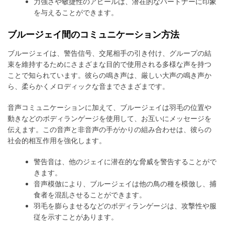
力強さや敏捷性のアピールは、潜在的なパートナーに印象
を与えることができます。
ブルージェイ間のコミュニケーション方法
ブルージェイは、警告信号、交尾相手の引き付け、グループの結
束を維持するためにさまざまな目的で使用される多様な声を持つ
ことで知られています。彼らの鳴き声は、厳しい大声の鳴き声か
ら、柔らかくメロディックな音までさまざまです。
音声コミュニケーションに加えて、ブルージェイは羽毛の位置や
動きなどのボディランゲージを使用して、お互いにメッセージを
伝えます。この音声と非音声の手がかりの組み合わせは、彼らの
社会的相互作用を強化します。
警告音は、他のジェイに潜在的な脅威を警告することがで
きます。
音声模倣により、ブルージェイは他の鳥の種を模倣し、捕
食者を混乱させることができます。
羽毛を膨らませるなどのボディランゲージは、攻撃性や服
従を示すことがあります。