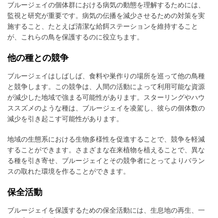
ブルージェイの個体群における病気の動態を理解するためには、
監視と研究が重要です。病気の伝播を減少させるための対策を実
施すること、たとえば清潔な給餌ステーションを維持すること
が、これらの鳥を保護するのに役立ちます。
他の種との競争
ブルージェイはしばしば、食料や巣作りの場所を巡って他の鳥種
と競争します。この競争は、人間の活動によって利用可能な資源
が減少した地域で強まる可能性があります。スターリングやハウ
ススズメのような種は、ブルージェイを凌駕し、彼らの個体数の
減少を引き起こす可能性があります。
地域の生態系における生物多様性を促進することで、競争を軽減
することができます。さまざまな在来植物を植えることで、異な
る種を引き寄せ、ブルージェイとその競争者にとってよりバラン
スの取れた環境を作ることができます。
保全活動
ブルージェイを保護するための保全活動には、生息地の再生、一