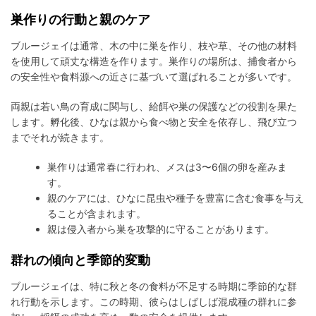
巣作りの行動と親のケア
ブルージェイは通常、木の中に巣を作り、枝や草、その他の材料
を使用して頑丈な構造を作ります。巣作りの場所は、捕食者から
の安全性や食料源への近さに基づいて選ばれることが多いです。
両親は若い鳥の育成に関与し、給餌や巣の保護などの役割を果た
します。孵化後、ひなは親から食べ物と安全を依存し、飛び立つ
までそれが続きます。
巣作りは通常春に行われ、メスは3〜6個の卵を産みま
す。
親のケアには、ひなに昆虫や種子を豊富に含む食事を与え
ることが含まれます。
親は侵入者から巣を攻撃的に守ることがあります。
群れの傾向と季節的変動
ブルージェイは、特に秋と冬の食料が不足する時期に季節的な群
れ行動を示します。この時期、彼らはしばしば混成種の群れに参